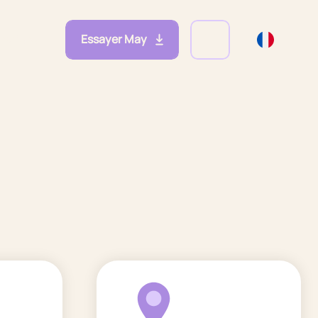
Essayer May
eprises