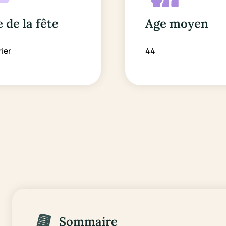
 de la fête
Age moyen
rier
44
Sommaire