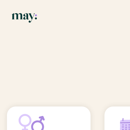
Application
Ressources
Fonctionnalités
Blog
Accueil
/
Prénoms
/
Kadir
Mission
Guide des pr
Kadir
Newsletters