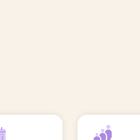
🆕 Polluants &
Etudes et
Entr
Grossesse
recherche
Comité scientifique
énoms
Exposition aux écrans des 0-3
ans
Sommeil de l'enfant
IA et parentalité