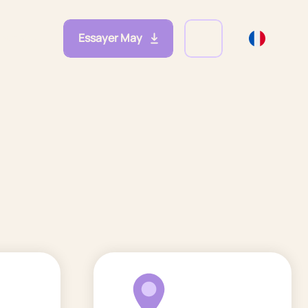
Essayer May
eprises