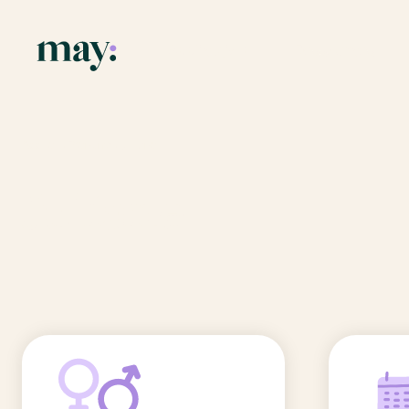
Application
Ressources
Fonctionnalités
Blog
Accueil
/
Prénoms
/
Juliane
Mission
Guide des pr
Juliane
Newsletters