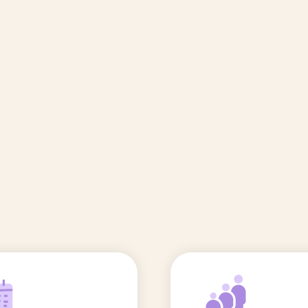
🆕 Polluants &
Etudes et
Entr
Grossesse
recherche
Comité scientifique
énoms
Exposition aux écrans des 0-3
ans
Sommeil de l'enfant
IA et parentalité