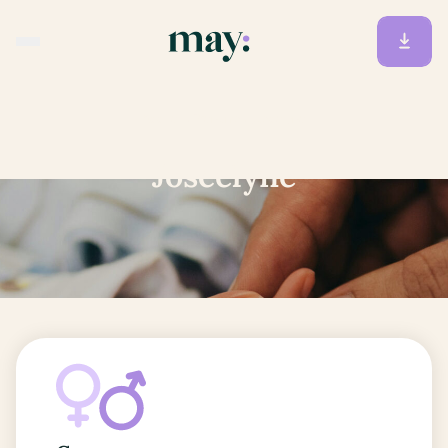
Accueil
/
Prénoms
/
Joscelyne
Joscelyne