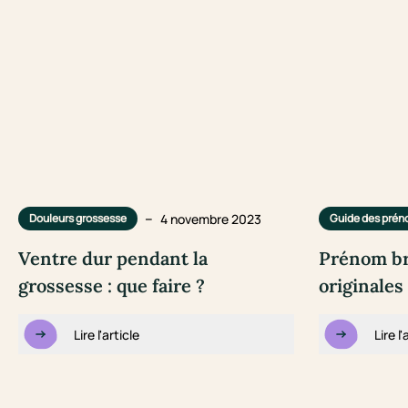
–
4 novembre 2023
Douleurs grossesse
Guide des pré
Ventre dur pendant la
Prénom bre
grossesse : que faire ?
originales
Lire l'article
Lire l'