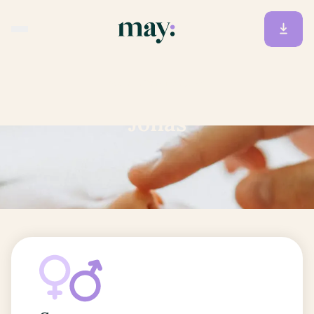
Accueil
/
Prénoms
/
Jonas
Jonas