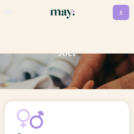
Accueil
/
Prénoms
/
Joël
Joël