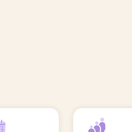
🆕 Polluants &
Etudes et
Entr
Grossesse
recherche
Comité scientifique
énoms
Exposition aux écrans des 0-3
ans
Sommeil de l'enfant
IA et parentalité