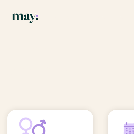
Application
Ressources
Fonctionnalités
Blog
Accueil
/
Prénoms
/
Jeremie
Mission
Guide des pr
Jeremie
Newsletters