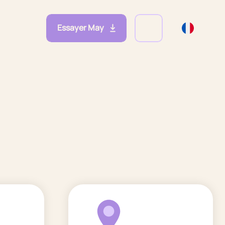
Essayer May
eprises