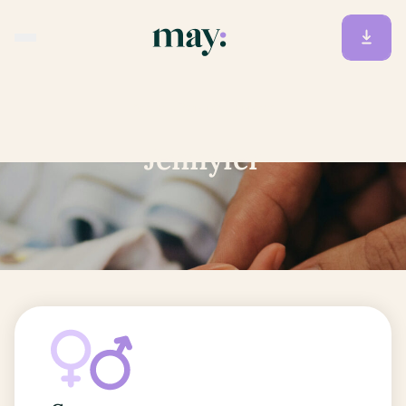
Accueil
/
Prénoms
/
Jennyfer
Jennyfer