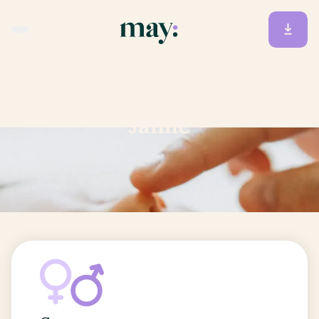
Accueil
/
Prénoms
/
Jaime
Jaime