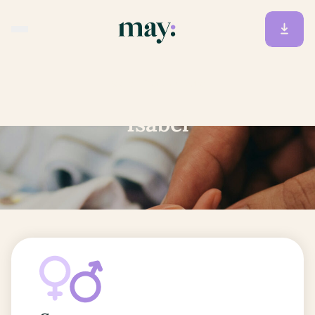
Accueil
/
Prénoms
/
Isabel
Isabel