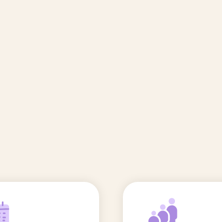
🆕 Polluants &
Etudes et
Entr
Grossesse
recherche
Comité scientifique
énoms
Exposition aux écrans des 0-3
ans
Sommeil de l'enfant
IA et parentalité