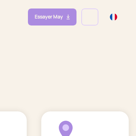
Essayer May
eprises