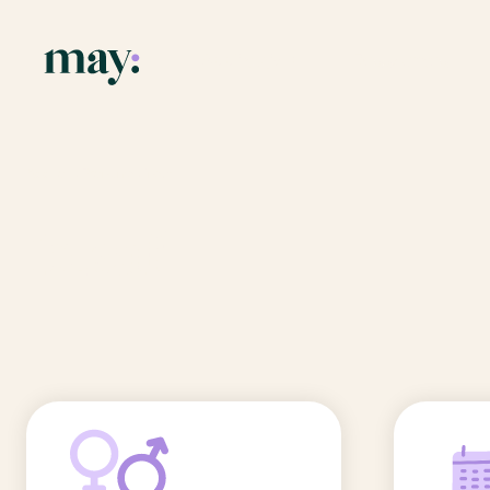
Application
Ressources
Fonctionnalités
Blog
Accueil
/
Prénoms
/
Insaf
Mission
Guide des pr
Insaf
Newsletters