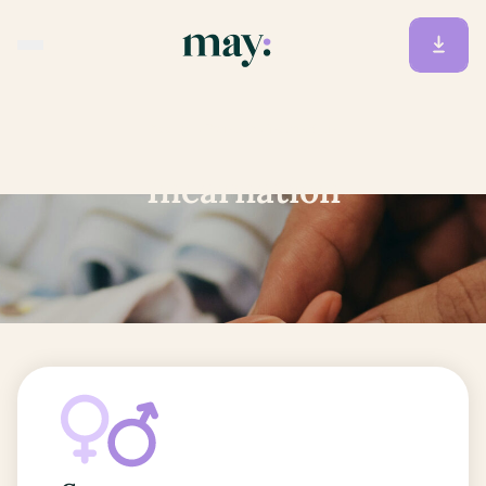
Accueil
/
Prénoms
/
Incarnation
Incarnation