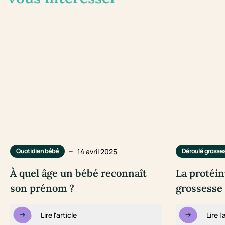
–
14 avril 2025
Quotidien bébé
Déroulé grosse
À quel âge un bébé reconnaît
La protéin
son prénom ?
grossesse 
Lire l'article
Lire l'