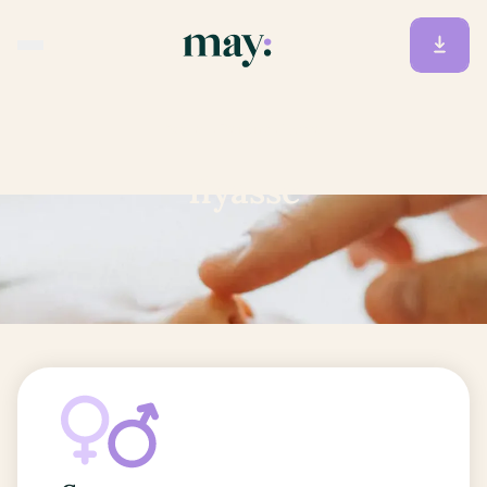
Accueil
/
Prénoms
/
Ilyasse
Ilyasse