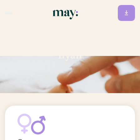
Accueil
/
Prénoms
/
Ilyan
Ilyan