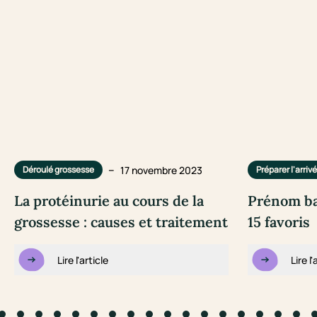
–
17 novembre 2023
Déroulé grossesse
Préparer l'arriv
La protéinurie au cours de la
Prénom ba
grossesse : causes et traitement
15 favoris
Lire l'article
Lire l'