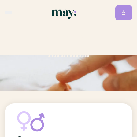
Accueil
/
Prénoms
/
Ibrahima
Ibrahima