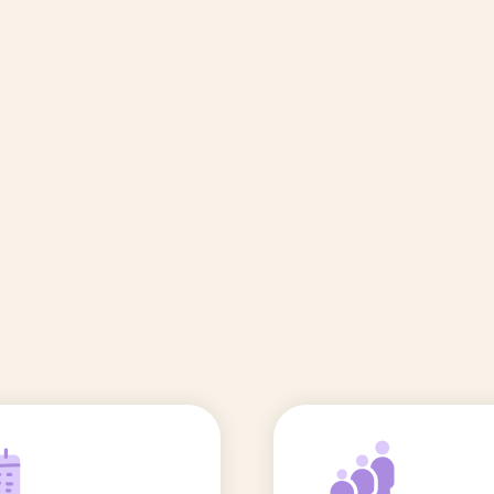
🆕 Polluants &
Etudes et
Entr
Grossesse
recherche
Comité scientifique
énoms
Exposition aux écrans des 0-3
ans
Sommeil de l'enfant
IA et parentalité