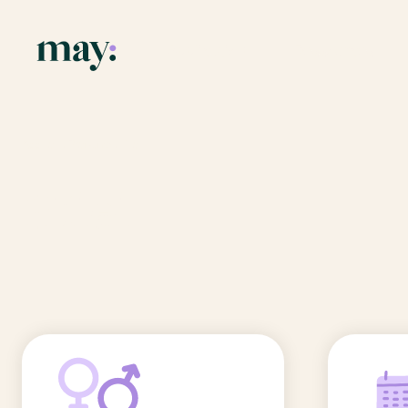
Application
Ressources
Fonctionnalités
Blog
Accueil
/
Prénoms
/
Hilel
Mission
Guide des pr
Hilel
Newsletters