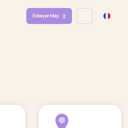
Essayer May
eprises