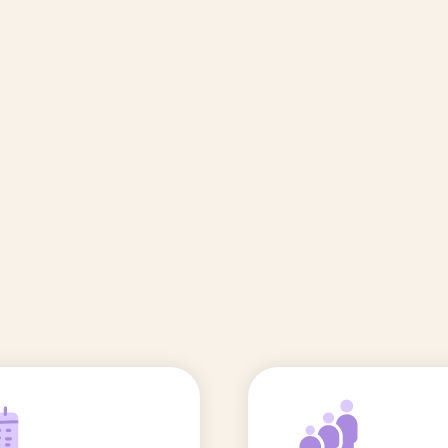
🆕 Polluants &
Etudes et
Entr
Grossesse
recherche
Comité scientifique
énoms
Exposition aux écrans des 0-3
ans
Sommeil de l'enfant
IA et parentalité