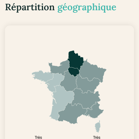
Répartition
géographique
Très
Très