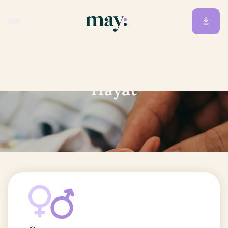
Accueil
/
Prénoms
/
Hayat
Hayat