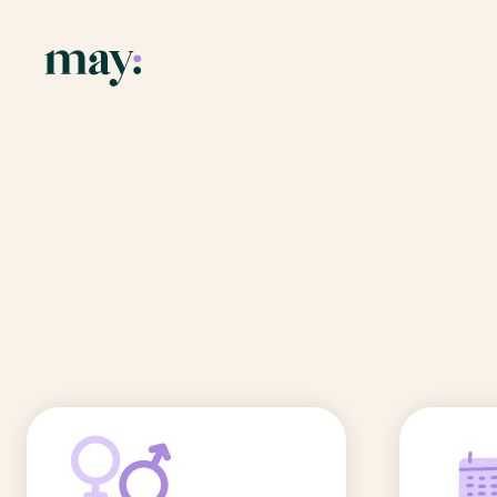
Application
Ressources
Fonctionnalités
Blog
Accueil
/
Prénoms
/
Harry
Mission
Guide des pr
Harry
Newsletters