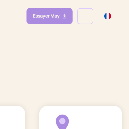
Essayer May
eprises