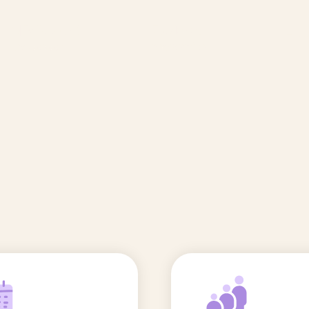
🆕 Polluants &
Etudes et
Entr
Grossesse
recherche
Comité scientifique
énoms
Exposition aux écrans des 0-3
ans
Sommeil de l'enfant
IA et parentalité