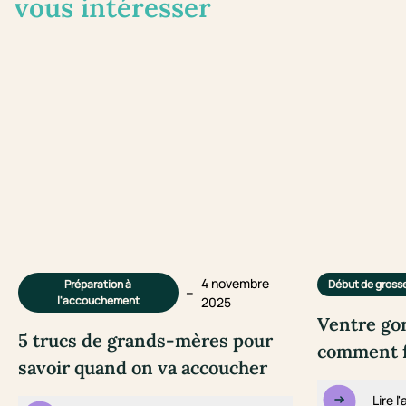
vous intéresser
4 novembre
Préparation à
Début de gross
–
l'accouchement
2025
Ventre gon
5 trucs de grands-mères pour
comment fa
savoir quand on va accoucher
Lire l'