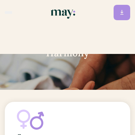
Accueil
/
Prénoms
/
Harmony
Harmony