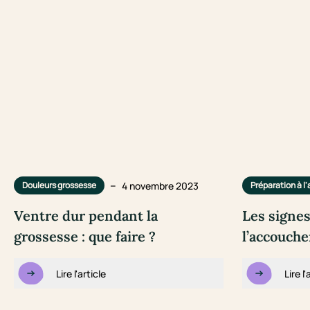
–
4 novembre 2023
Douleurs grossesse
Préparation à 
Ventre dur pendant la
Les signes
grossesse : que faire ?
l’accouch
Lire l'article
Lire l'