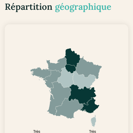
Répartition
géographique
Très
Très