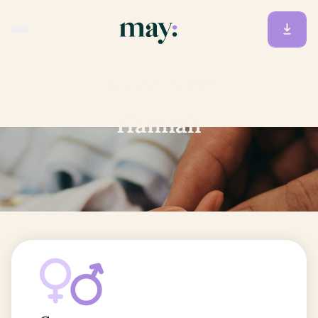
Accueil
/
Prénoms
/
Hannah
Hannah