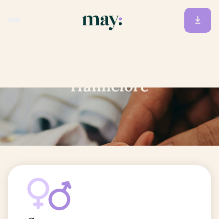
Accueil
/
Prénoms
/
Hannelore
Hannelore