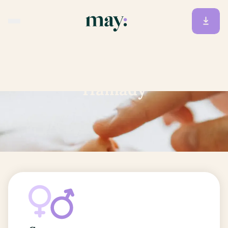
Accueil
/
Prénoms
/
Hamady
Hamady