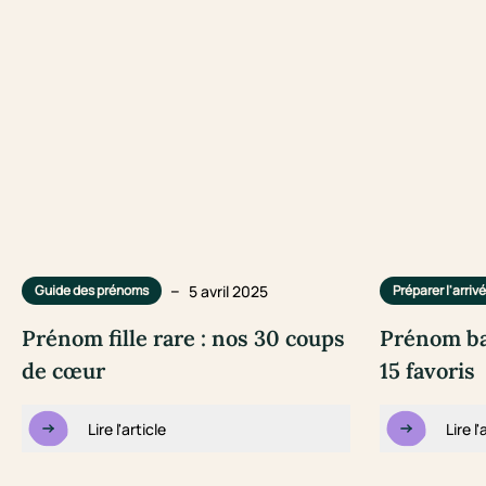
–
5 avril 2025
Guide des prénoms
Préparer l'arriv
Prénom fille rare : nos 30 coups
Prénom ba
de cœur
15 favoris
Lire l'article
Lire l'