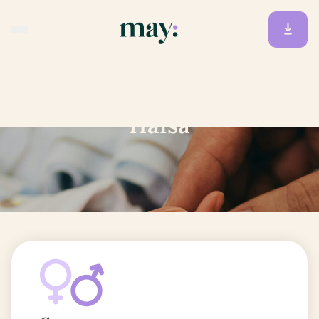
Accueil
/
Prénoms
/
Hafsa
Hafsa