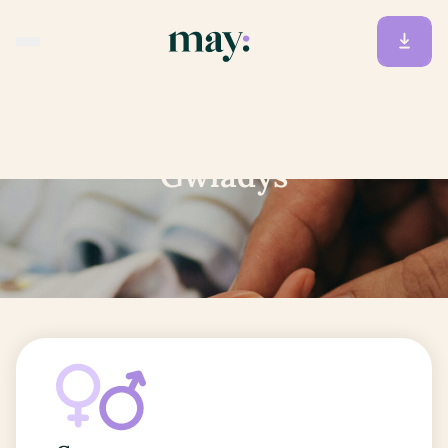
Accueil
/
Prénoms
/
Gwladys
Gwladys