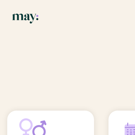
Application
Ressources
Fonctionnalités
Blog
Accueil
/
Prénoms
/
Guillaumine
Mission
Guide des pr
Guillaumine
Newsletters