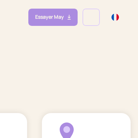
Essayer May
eprises