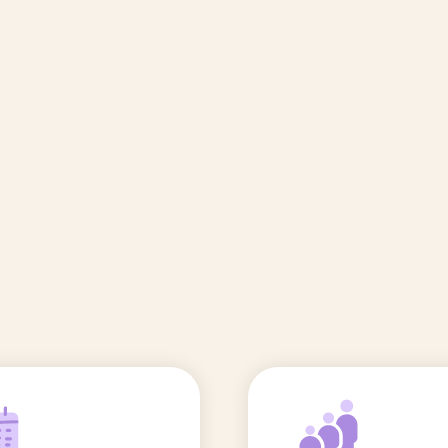
🆕 Polluants &
Etudes et
Entr
Grossesse
recherche
Comité scientifique
énoms
Exposition aux écrans des 0-3
ans
Sommeil de l'enfant
IA et parentalité