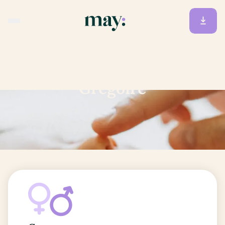
Accueil
/
Prénoms
/
Grégoire
Grégoire