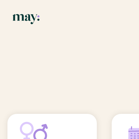
Application
Ressources
Fonctionnalités
Blog
Accueil
/
Prénoms
/
Ghizlane
Mission
Guide des pr
Ghizlane
Newsletters