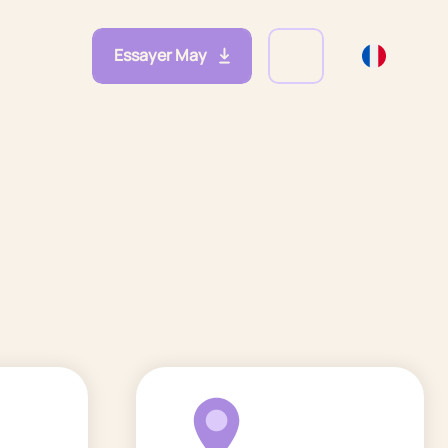
Essayer May
eprises