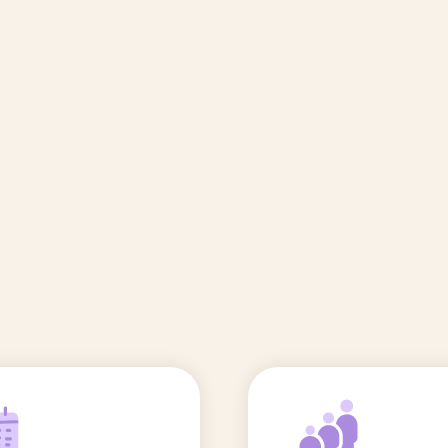
🆕 Polluants &
Etudes et
Entr
Grossesse
recherche
Comité scientifique
énoms
Exposition aux écrans des 0-3
ans
Sommeil de l'enfant
IA et parentalité