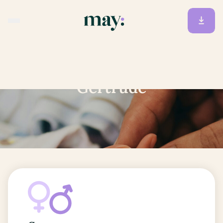
Accueil
/
Prénoms
/
Gertrude
Gertrude