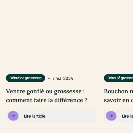
–
7 mai 2024
Début de grossesse
Déroulé grosse
Ventre gonflé ou grossesse :
Bouchon mu
comment faire la différence ?
savoir en 
Lire l'article
Lire l'