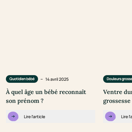
–
14 avril 2025
Quotidien bébé
Douleurs gross
À quel âge un bébé reconnaît
Ventre du
son prénom ?
grossesse 
Lire l'article
Lire l'