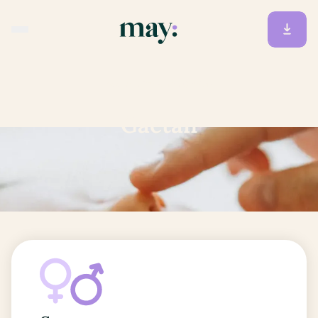
Accueil
/
Prénoms
/
Gaétan
Gaétan