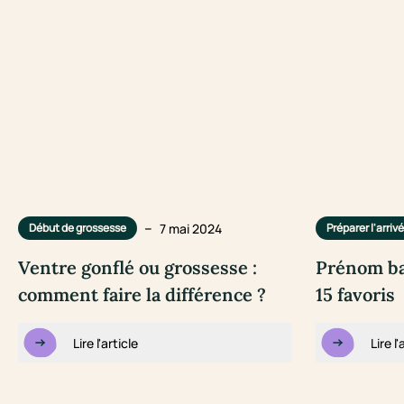
–
7 mai 2024
Début de grossesse
Préparer l'arriv
Ventre gonflé ou grossesse :
Prénom ba
comment faire la différence ?
15 favoris
Lire l'article
Lire l'