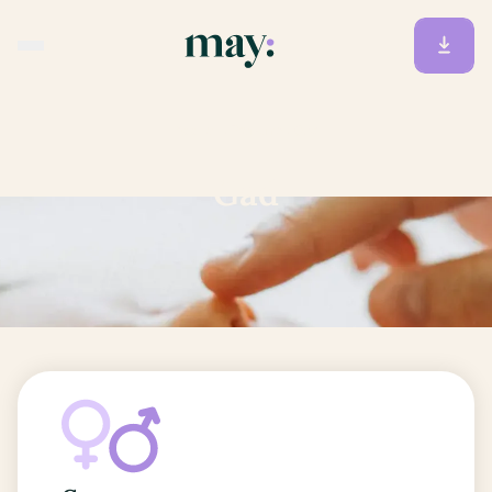
Accueil
/
Prénoms
/
Gad
Gad