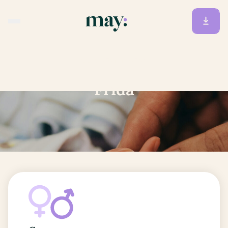
Accueil
/
Prénoms
/
Frida
Frida