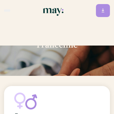
Accueil
/
Prénoms
/
Franceline
Franceline