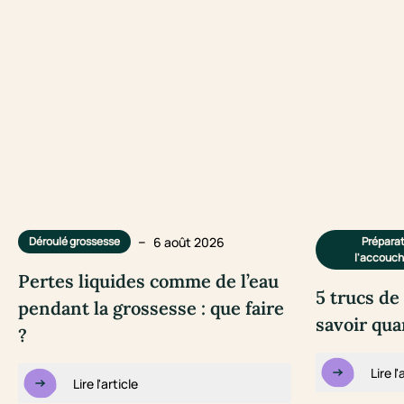
–
6 août 2026
Déroulé grossesse
Préparat
l'accouc
Pertes liquides comme de l’eau
5 trucs d
pendant la grossesse : que faire
savoir qu
?
Lire l'
Lire l'article