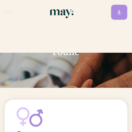
Accueil
/
Prénoms
/
Foune
Foune