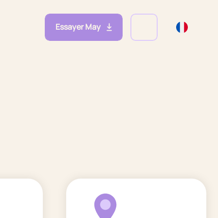
Essayer May
eprises