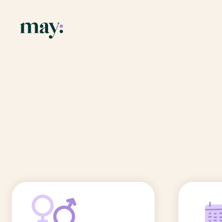
Application
Ressources
Fonctionnalités
Blog
Accueil
/
Prénoms
/
Fleur
Mission
Guide des pr
Fleur
Newsletters