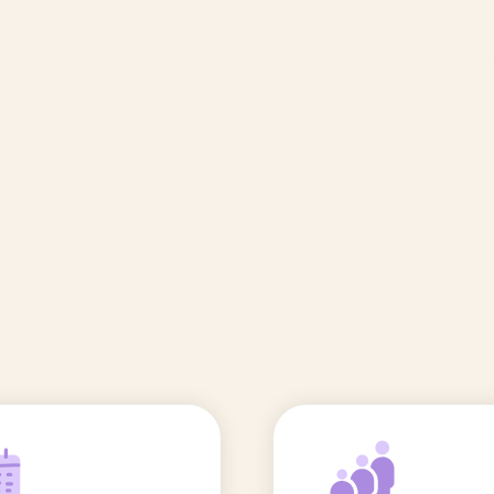
🆕 Polluants &
Etudes et
Entr
Grossesse
recherche
Comité scientifique
énoms
Exposition aux écrans des 0-3
ans
Sommeil de l'enfant
IA et parentalité