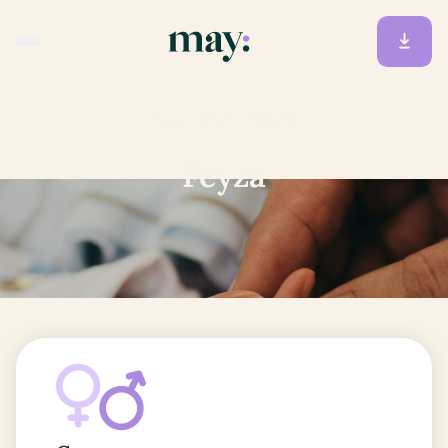
Accueil
/
Prénoms
/
Feyza
Feyza