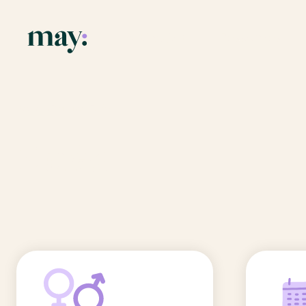
Application
Ressources
Fonctionnalités
Blog
Accueil
/
Prénoms
/
Farès
Mission
Guide des pr
Farès
Newsletters