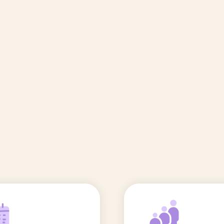
🆕 Polluants &
Etudes et
Entr
Grossesse
recherche
Comité scientifique
énoms
Exposition aux écrans des 0-3
ans
Sommeil de l'enfant
IA et parentalité