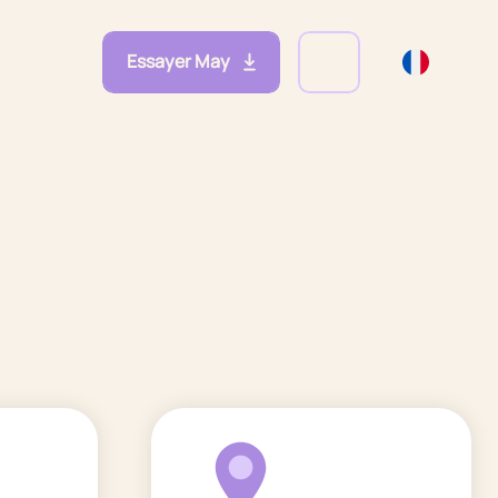
Essayer May
eprises