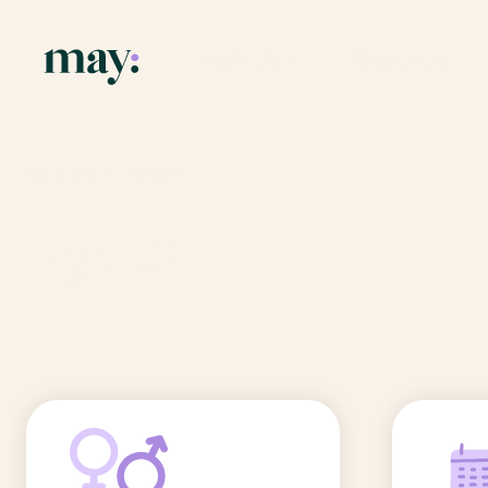
Application
Ressources
Fonctionnalités
Blog
Accueil
/
Prénoms
/
Eytan
Mission
Guide des pr
Eytan
Newsletters