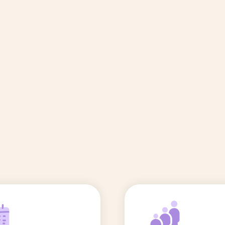
🆕 Polluants &
Etudes et
Entr
Grossesse
recherche
Comité scientifique
énoms
Exposition aux écrans des 0-3
ans
Sommeil de l'enfant
IA et parentalité