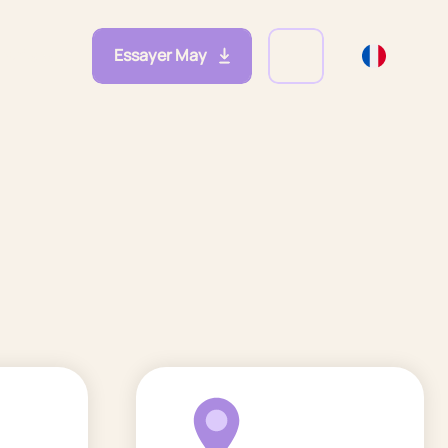
Essayer May
eprises