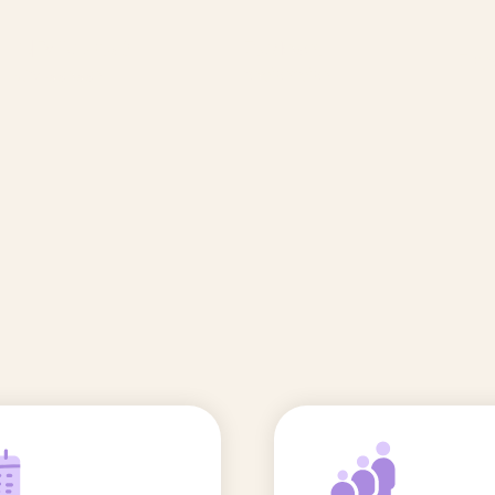
🆕 Polluants &
Etudes et
Entr
Grossesse
recherche
Comité scientifique
énoms
Exposition aux écrans des 0-3
ans
Sommeil de l'enfant
IA et parentalité