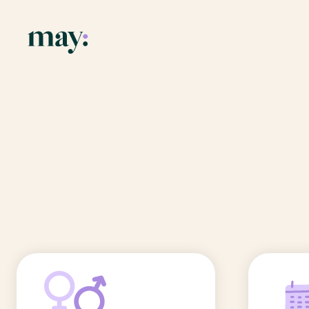
Application
Ressources
Fonctionnalités
Blog
Accueil
/
Prénoms
/
Even
Mission
Guide des pr
Even
Newsletters