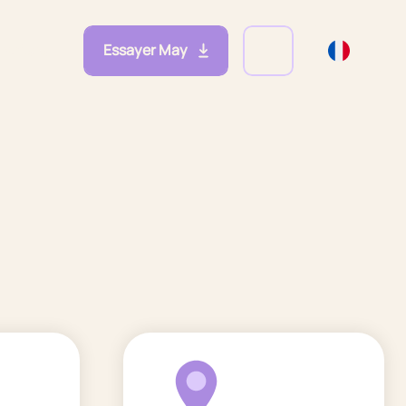
Essayer May
eprises