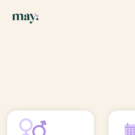
Application
Ressources
Fonctionnalités
Blog
Accueil
/
Prénoms
/
Eve
Mission
Guide des pr
Eve
Newsletters