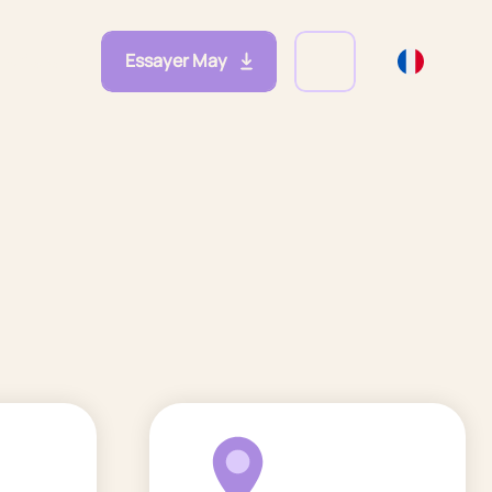
Essayer May
eprises