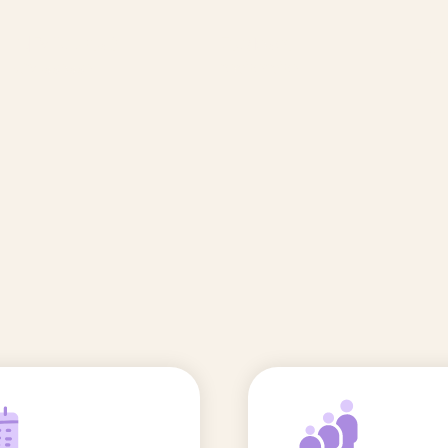
🆕 Polluants &
Etudes et
Entr
Grossesse
recherche
Comité scientifique
énoms
Exposition aux écrans des 0-3
ans
Sommeil de l'enfant
IA et parentalité