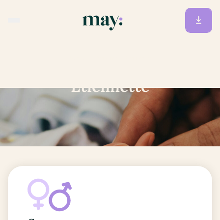
Accueil
/
Prénoms
/
Etiennette
Etiennette