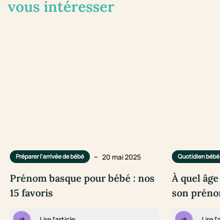
vous intéresser
–
20 mai 2025
Préparer l'arrivée de bébé
Quotidien bébé
Prénom basque pour bébé : nos
À quel âge
15 favoris
son préno
Lire l'article
Lire l'