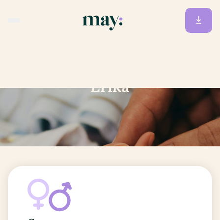
Accueil
/
Prénoms
/
Erika
Erika