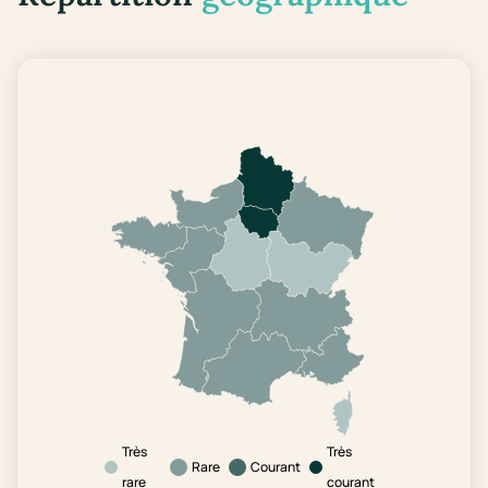
Très
Très
Rare
Courant
rare
courant