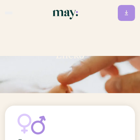
Accueil
/
Prénoms
/
Eneko
Eneko