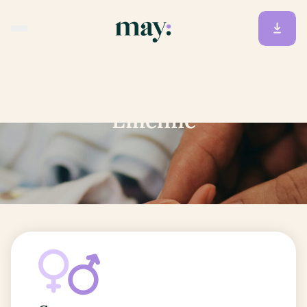
Accueil
/
Prénoms
/
Émeline
Émeline