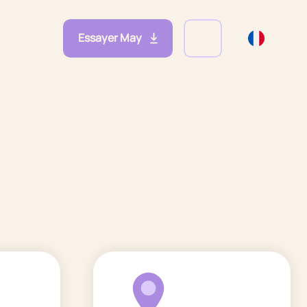
Essayer May
eprises