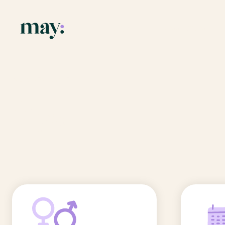
Application
Ressources
Fonctionnalités
Blog
Accueil
/
Prénoms
/
Élya
Mission
Guide des pr
Élya
Newsletters