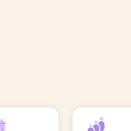
🆕 Polluants &
Etudes et
Entr
Grossesse
recherche
Comité scientifique
énoms
Exposition aux écrans des 0-3
ans
Sommeil de l'enfant
IA et parentalité