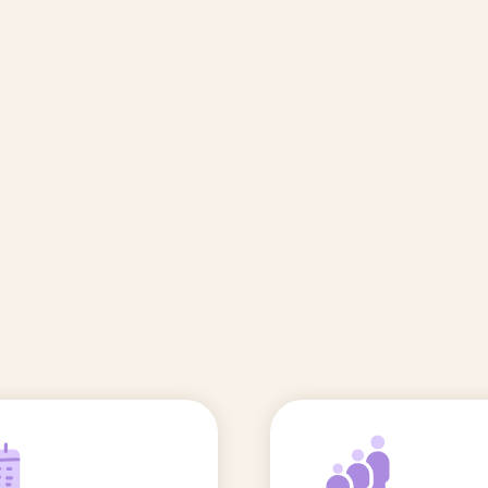
🆕 Polluants &
Etudes et
Entr
Grossesse
recherche
Comité scientifique
énoms
Exposition aux écrans des 0-3
ans
Sommeil de l'enfant
IA et parentalité