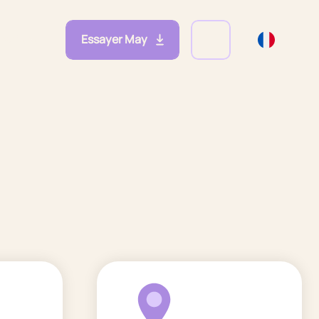
Essayer May
eprises