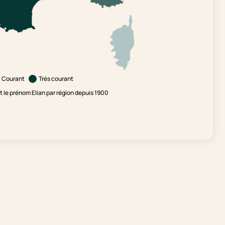
Courant
Très courant
le prénom Elian par région depuis 1900