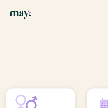
Application
Ressources
Fonctionnalités
Blog
Accueil
/
Prénoms
/
Elian
Mission
Guide des pr
Elian
Newsletters