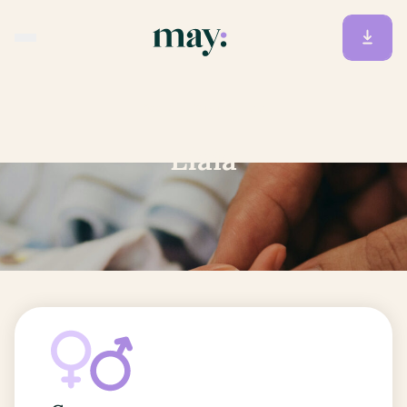
Accueil
/
Prénoms
/
Elaia
Elaia