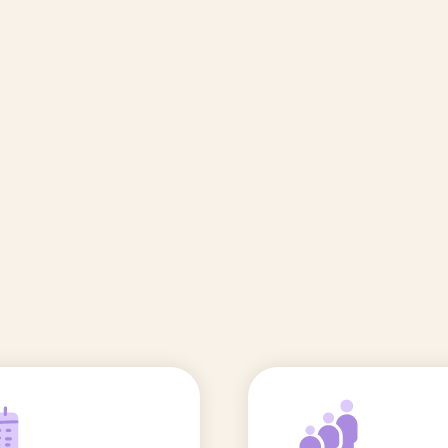
🆕 Polluants &
Etudes et
Entr
Grossesse
recherche
Comité scientifique
énoms
Exposition aux écrans des 0-3
ans
Sommeil de l'enfant
IA et parentalité