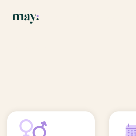
Application
Ressources
Fonctionnalités
Blog
Accueil
/
Prénoms
/
Ediz
Mission
Guide des pr
Ediz
Newsletters