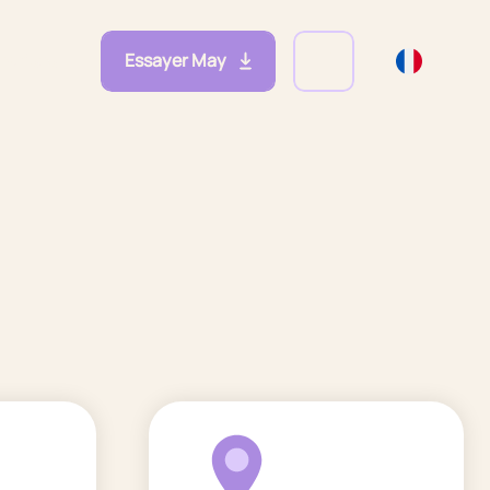
Essayer May
eprises