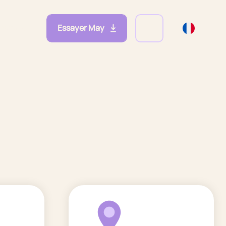
Essayer May
eprises