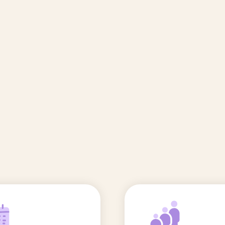
🆕 Polluants &
Etudes et
Entr
Grossesse
recherche
Comité scientifique
énoms
Exposition aux écrans des 0-3
ans
Sommeil de l'enfant
IA et parentalité