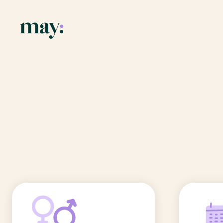
Application
Ressources
Fonctionnalités
Blog
Accueil
/
Prénoms
/
Diégo
Mission
Guide des pr
Diégo
Newsletters