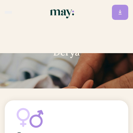
Accueil
/
Prénoms
/
Derya
Derya