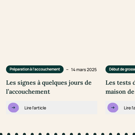
–
14 mars 2025
Préparation à l'accouchement
Début de gross
Les signes à quelques jours de
Les tests 
l’accouchement
maison de
Lire l'article
Lire l'