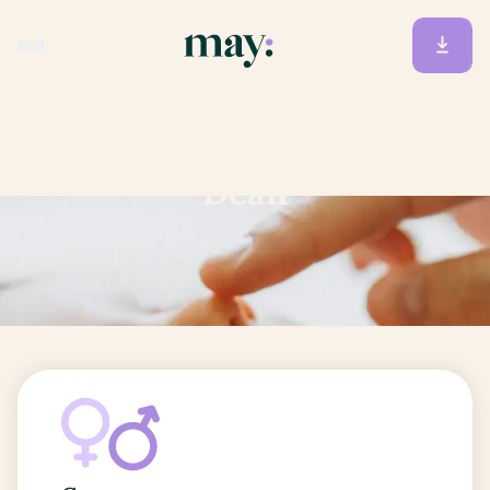
Accueil
/
Prénoms
/
Dean
Dean